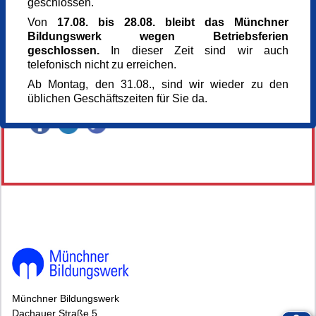
geschlossen.
13 €
Referent_in
Von
17.08. bis 28.08. bleibt das Münchner
Doris Fuchsberger
Bildungswerk wegen Betriebsferien
Anmeldung bis
geschlossen.
In dieser Zeit sind wir auch
17.06.2026
telefonisch nicht zu erreichen.
Kursnummer
Ab Montag, den 31.08., sind wir wieder zu den
166063
üblichen Geschäftszeiten für Sie da.
Veranstaltung teilen
146126*146126-7035-260618-65532.jpg
Münchner Bildungswerk
Dachauer Straße 5