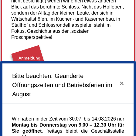
nicht besichtigt!) werfen wir einen etwas anderen
Blick auf das berühmte Schloss. Nicht das Hofleben,
sondern der Alltag der kleinen Leute, der sich in
Wirtschaftshöfen, im Küchen- und Kasernenbau, in
Stallhof und Schlossrondell abspielte, steht im
Fokus. Geschichte aus der „sozialen
Froschperspektive!
Anmeldung
nicht mehr
möglich
Bitte beachten: Geänderte
×
Öffnungszeiten und Betriebsferien im
Freitag,
19.06.2026,
18.00 - 19.30 Uhr
August
Veranstaltungsort
Schloß Nymphenburg, Museumsshop
Südliche Auffahrtsallee
Wir haben in der Zeit vom 30.07. bis 14.08.2026 nur
80638 München
Montag bis Donnerstag von 9.00 – 12.30 Uhr für
München
Sie geöffnet
, freitags bleibt die Geschäftsstelle
Kursgebühr