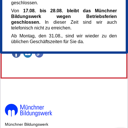
geschlossen.
Referent_in
Dr. Beatrice Trost M.A.
Von
17.08. bis 28.08. bleibt das Münchner
Kunsthistorikerin
Bildungswerk wegen Betriebsferien
Anmeldung bis
geschlossen.
In dieser Zeit sind wir auch
09.06.2026
telefonisch nicht zu erreichen.
Kursnummer
Ab Montag, den 31.08., sind wir wieder zu den
166056
üblichen Geschäftszeiten für Sie da.
Veranstaltung teilen
146120*146120-7037-260608-82451.jpg
Münchner Bildungswerk