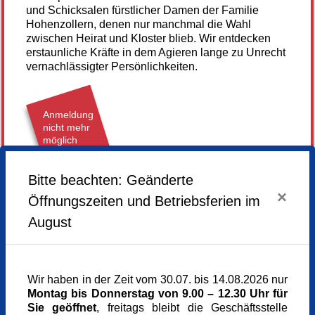
und Schicksalen fürstlicher Damen der Familie
Hohenzollern, denen nur manchmal die Wahl
zwischen Heirat und Kloster blieb. Wir entdecken
erstaunliche Kräfte in dem Agieren lange zu Unrecht
vernachlässigter Persönlichkeiten.
Anmeldung
nicht mehr
möglich
Bitte beachten: Geänderte
Mittwoch,
10.06.2026,
15.00 - 16.30 Uhr
×
Öffnungszeiten und Betriebsferien im
Veranstaltungsort
August
Münchner Bildungswerk, 2. Stock
Dachauer Str. 5
80335 München
München
Wir haben in der Zeit vom 30.07. bis 14.08.2026 nur
www.muenchner-bildungswerk.de
089 5458050
Montag bis Donnerstag von 9.00 – 12.30 Uhr für
Kursgebühr
Sie geöffnet
, freitags bleibt die Geschäftsstelle
14 €