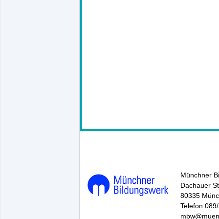
146094*.
Münchner B
Dachauer St
80335 Mün
Telefon 089
mbw@muenc