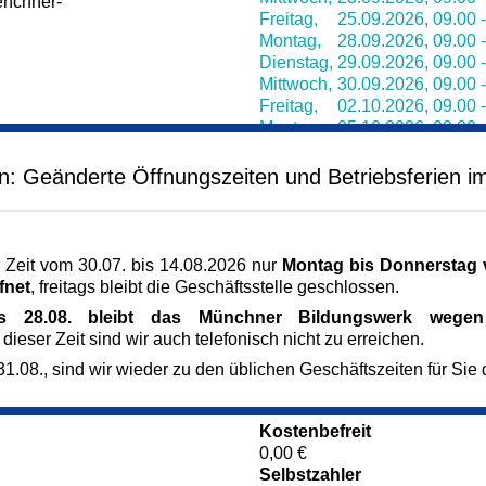
enchner-
Freitag,
25.09.2026,
09.00 
Montag,
28.09.2026,
09.00 
Dienstag,
29.09.2026,
09.00 
Mittwoch,
30.09.2026,
09.00 
Freitag,
02.10.2026,
09.00 
Montag,
05.10.2026,
09.00 
Dienstag,
06.10.2026,
09.00 
Mittwoch,
07.10.2026,
09.00 
en: Geänderte Öffnungszeiten und Betriebsferien i
Freitag,
09.10.2026,
09.00 
Montag,
12.10.2026,
09.00 
Dienstag,
13.10.2026,
09.00 
 Zeit vom 30.07. bis 14.08.2026 nur
Montag bis Donnerstag v
Veranstaltungsort
fnet
, freitags bleibt die Geschäftsstelle geschlossen.
Nachbarschaftstreff Trudering
is 28.08. bleibt das Münchner Bildungswerk wegen 
Bajuwarenstr. 92
 dieser Zeit sind wir auch telefonisch nicht zu erreichen.
81825 München
München
1.08., sind wir wieder zu den üblichen Geschäftszeiten für Sie 
Kursgebühr
229 €
Kostenbefreit
0,00 €
Selbstzahler