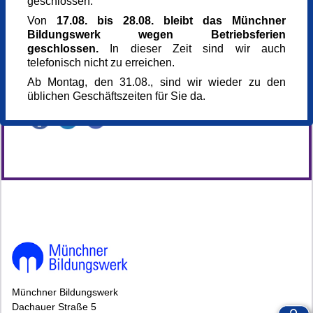
geschlossen.
Referent_in
Von
17.08. bis 28.08. bleibt das Münchner
Dr. Johannes Schießl
Bildungswerk wegen Betriebsferien
Referent_in
geschlossen.
In dieser Zeit sind wir auch
P. Karl Kern SJ
telefonisch nicht zu erreichen.
Kursnummer
Ab Montag, den 31.08., sind wir wieder zu den
165928
üblichen Geschäftszeiten für Sie da.
Veranstaltung teilen
145995*145995-6989-260715-125651.jpg
Münchner Bildungswerk
Dachauer Straße 5