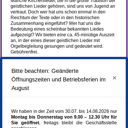
Manche Kirchenlieder, die in die große Tradition der
geistlichen Lieder gehören, sind uns von Jugend an
vertraut. Doch wer hat uns schon einmal in den
Reichtum der Texte oder in den historischen
Zusammenhang eingeführt? Wer hat uns die
Bedeutung eines scheinbar bekannten Liedes
aufgezeigt? Wir bieten eine ca. 45-minütige Auszeit
an, in der eines dieser geistlichen Lieder mit
Orgelbegleitung gesungen und gedeutet wird.
Gebührenfrei.
Mittwoch,
24.06.2026,
18.00 - 18.45 Uhr
Bitte beachten: Geänderte
Veranstaltungsort
×
Dreifaltigkeitskirche
Öffnungszeiten und Betriebsferien im
Pacellistraße/Ecke Rochusstr.
August
80333 München
Eintritt frei
0,00 €
Referent_in
Monika Kramer M.A.
Wir haben in der Zeit vom 30.07. bis 14.08.2026 nur
Kulturhistorikerin
Montag bis Donnerstag von 9.00 – 12.30 Uhr für
Referent_in
Sie geöffnet
, freitags bleibt die Geschäftsstelle
Verena Eckardt