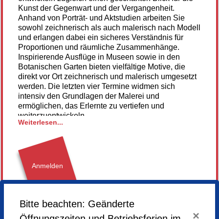
Kunst der Gegenwart und der Vergangenheit.
Anhand von Porträt- und Aktstudien arbeiten Sie
sowohl zeichnerisch als auch malerisch nach Modell
und erlangen dabei ein sicheres Verständnis für
Proportionen und räumliche Zusammenhänge.
Inspirierende Ausflüge in Museen sowie in den
Botanischen Garten bieten vielfältige Motive, die
direkt vor Ort zeichnerisch und malerisch umgesetzt
werden. Die letzten vier Termine widmen sich
intensiv den Grundlagen der Malerei und
ermöglichen, das Erlernte zu vertiefen und
weiterzuentwickeln.
Weiterlesen...
Das Modellgeld ist abhängig von der Anzahl der
Teilnehmenden.
Im Grundlagenkurs II im Frühjahr/Sommer werden
Sie schließlich Farbe herstellen (Eitempera und
Anmelden
Aquarell) und auf Papier bringen.
Beide Kurse können unabhängig voneinander
gebucht werden.
Bitte beachten: Geänderte
Sonntag,
27.09.2026,
11.00 - 17.00 Uhr
Material für den ersten Termin:
×
Donnerstag,
08.10.2026,
14.00 - 17.00 Uhr
Öffnungszeiten und Betriebsferien im