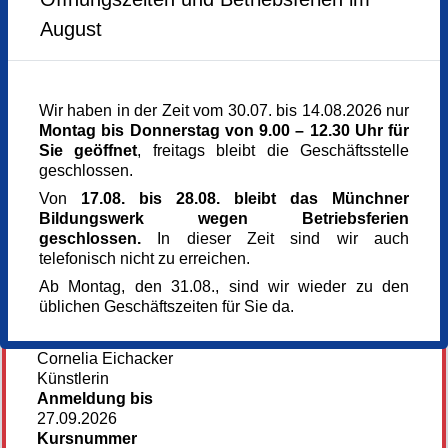
Bleistifte (2B, 3B, 4B), Radiergummi und Spitzer,
Samstag,
24.10.2026,
11.00 - 17.00 Uhr
August
feste Zeichenpapiere (ab 180 g).
Sonntag,
25.10.2026,
11.00 - 17.00 Uhr
Alle weiteren Materialien werden zu Kursbeginn
Donnerstag,
12.11.2026,
14.00 - 17.00 Uhr
Sonntag,
22.11.2026,
11.00 - 17.00 Uhr
besprochen.
Donnerstag,
26.11.2026,
14.00 - 17.00 Uhr
Donnerstag,
10.12.2026,
13.00 - 18.00 Uhr
Wir haben in der Zeit vom 30.07. bis 14.08.2026 nur
Sonntag,
13.12.2026,
11.00 - 17.00 Uhr
Themen:
Montag bis Donnerstag von 9.00 – 12.30 Uhr für
27.09.Grundlagen der Zeichnung
Sie geöffnet
, freitags bleibt die Geschäftsstelle
Veranstaltungsreihe
08.10. Zeichnen und Malen im Botanischen Garten I
geschlossen.
Jahreskurs
24./25.10 Aktzeichnen und -malen
Veranstaltungsort
Von
17.08. bis 28.08. bleibt das Münchner
12.11. Zeichnen in der Glyptothek
Kunst im Turm - St. Clemens
Bildungswerk wegen Betriebsferien
22.11. Grundlagen der Malerei mit Primärfarben
Arnulfstr. 166
geschlossen.
In dieser Zeit sind wir auch
26.11.Zeichnen und Malen im Botanischen Garten II
80634 München
telefonisch nicht zu erreichen.
10.12.Farb-Theorien (Itten und Goethe) und
München
Ab Montag, den 31.08., sind wir wieder zu den
praktische Anwendung
Kursgebühr
üblichen Geschäftszeiten für Sie da.
13.12. Porträt
485 €
Referent_in
Cornelia Eichacker
Hier geht es zur Homepage unserer Künstlerin
Künstlerin
Anmeldung bis
27.09.2026
Kursnummer