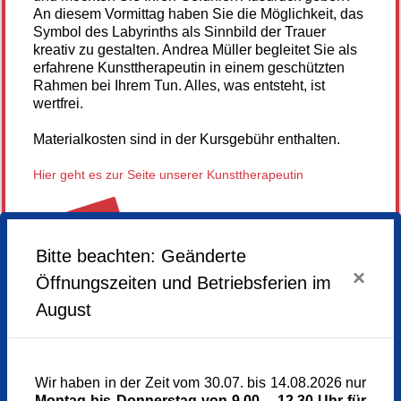
An diesem Vormittag haben Sie die Möglichkeit, das
Symbol des Labyrinths als Sinnbild der Trauer
kreativ zu gestalten. Andrea Müller begleitet Sie als
erfahrene Kunsttherapeutin in einem geschützten
Rahmen bei Ihrem Tun. Alles, was entsteht, ist
wertfrei.
Materialkosten sind in der Kursgebühr enthalten.
Hier geht es zur Seite unserer Kunsttherapeutin
ABGESAGT
Bitte beachten: Geänderte
×
Öffnungszeiten und Betriebsferien im
August
Sonntag,
15.02.2026,
10.00 - 12.00 Uhr
Veranstaltungsort
Kunst im Turm - St. Clemens
Wir haben in der Zeit vom 30.07. bis 14.08.2026 nur
Arnulfstr. 166
Montag bis Donnerstag von 9.00 – 12.30 Uhr für