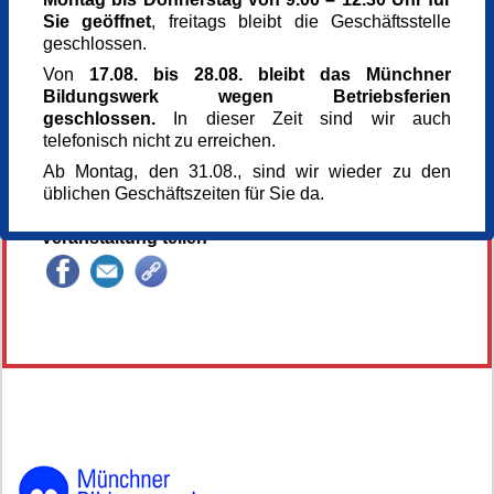
80634 München
Sie geöffnet
, freitags bleibt die Geschäftsstelle
Kursgebühr
geschlossen.
20 €
Von
17.08. bis 28.08. bleibt das Münchner
Referent_in
Bildungswerk wegen Betriebsferien
Andrea Müller
geschlossen.
In dieser Zeit sind wir auch
Kunsttherapeutin
telefonisch nicht zu erreichen.
Anmeldung bis
Ab Montag, den 31.08., sind wir wieder zu den
14.02.2026
üblichen Geschäftszeiten für Sie da.
Kursnummer
165872
Veranstaltung teilen
145942*145942-6949-260413-172005.jpg