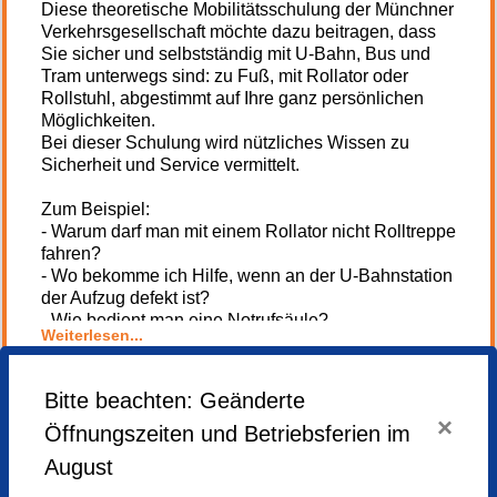
Diese theoretische Mobilitätsschulung der Münchner
Verkehrsgesellschaft möchte dazu beitragen, dass
Sie sicher und selbstständig mit U-Bahn, Bus und
Tram unterwegs sind: zu Fuß, mit Rollator oder
Rollstuhl, abgestimmt auf Ihre ganz persönlichen
Möglichkeiten.
Bei dieser Schulung wird nützliches Wissen zu
Sicherheit und Service vermittelt.
Zum Beispiel:
- Warum darf man mit einem Rollator nicht Rolltreppe
fahren?
- Wo bekomme ich Hilfe, wenn an der U-Bahnstation
der Aufzug defekt ist?
- Wie bedient man eine Notrufsäule?
Weiterlesen...
Die Schulung werden zwei Verkehrsmeister:innen
der MVG durchführen.
Bitte beachten: Geänderte
×
Kooperation
Öffnungszeiten und Betriebsferien im
Anmelden
Caritas München
August