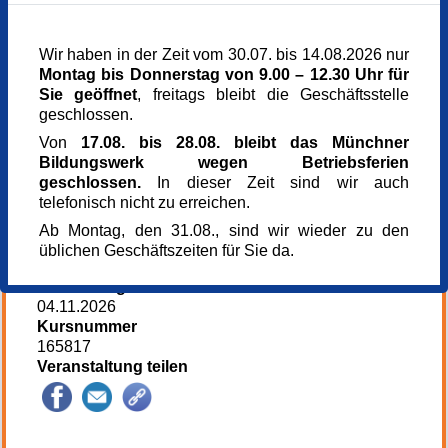
Mittwoch,
04.11.2026,
14.00 - 16.00 Uhr
Wir haben in der Zeit vom 30.07. bis 14.08.2026 nur
Veranstaltungsort
Montag bis Donnerstag von 9.00 – 12.30 Uhr für
Münchner Bildungswerk, 3. Stock
Sie geöffnet
, freitags bleibt die Geschäftsstelle
Dachauer Str. 5
geschlossen.
80335 München
Von
17.08. bis 28.08. bleibt das Münchner
München
Bildungswerk wegen Betriebsferien
www.muenchner-bildungswerk.de
089 5458050
geschlossen.
In dieser Zeit sind wir auch
Kursgebühr
telefonisch nicht zu erreichen.
0,00 €
Referent_in
Ab Montag, den 31.08., sind wir wieder zu den
Laura Rubenbauer
üblichen Geschäftszeiten für Sie da.
Münchner Bildungswerk e.V.
Anmeldung bis
04.11.2026
Kursnummer
165817
Veranstaltung teilen
145889*145889-7599-260618-65029.jpg