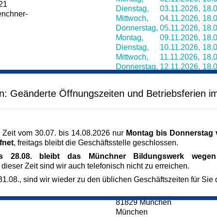
-21
Dienstag,
03.11.2026,
18.0
enchner-
Mittwoch,
04.11.2026,
18.0
Donnerstag,
05.11.2026,
18.0
Montag,
09.11.2026,
18.0
Dienstag,
10.11.2026,
18.0
Mittwoch,
11.11.2026,
18.0
Donnerstag,
12.11.2026,
18.0
Montag,
16.11.2026,
18.0
Dienstag,
17.11.2026,
18.0
en: Geänderte Öffnungszeiten und Betriebsferien i
Mittwoch,
18.11.2026,
18.0
Donnerstag,
19.11.2026,
18.0
Montag,
23.11.2026,
18.0
Dienstag,
24.11.2026,
18.0
 Zeit vom 30.07. bis 14.08.2026 nur
Montag bis Donnerstag v
Mittwoch,
25.11.2026,
18.0
fnet
, freitags bleibt die Geschäftsstelle geschlossen.
Donnerstag,
26.11.2026,
18.0
Montag,
30.11.2026,
18.0
is 28.08. bleibt das Münchner Bildungswerk wegen 
 dieser Zeit sind wir auch telefonisch nicht zu erreichen.
Veranstaltungsort
1.08., sind wir wieder zu den üblichen Geschäftszeiten für Sie 
Kulturzentrum Messestadt R
3. OG, Erika-Cremer-Str. 8
81829 München
München