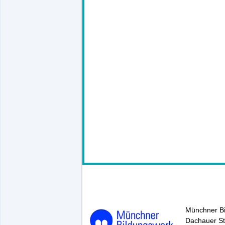
145784*.
Münchner B
Dachauer St