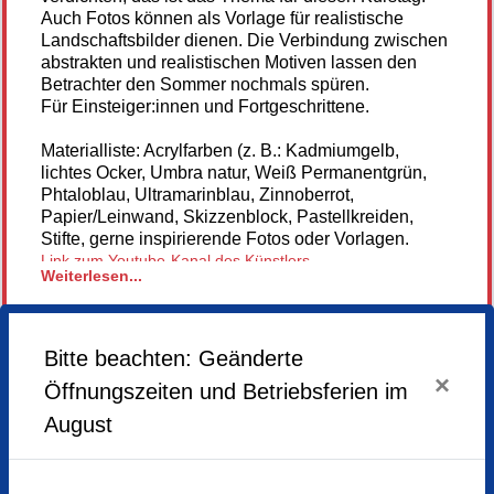
Auch Fotos können als Vorlage für realistische
Landschaftsbilder dienen. Die Verbindung zwischen
abstrakten und realistischen Motiven lassen den
Betrachter den Sommer nochmals spüren.
Für Einsteiger:innen und Fortgeschrittene.
Materialliste: Acrylfarben (z. B.: Kadmiumgelb,
lichtes Ocker, Umbra natur, Weiß Permanentgrün,
Phtaloblau, Ultramarinblau, Zinnoberrot,
Papier/Leinwand, Skizzenblock, Pastellkreiden,
Stifte, gerne inspirierende Fotos oder Vorlagen.
Link zum Youtube-Kanal des Künstlers
Weiterlesen...
Bitte beachten: Geänderte
ABGESAGT
×
Öffnungszeiten und Betriebsferien im
August
Samstag,
04.07.2026,
10.00 - 16.00 Uhr