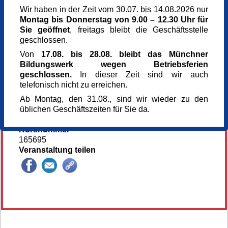
Veranstaltungsort
Wir haben in der Zeit vom 30.07. bis 14.08.2026 nur
Kunst im Turm - St. Clemens
Montag bis Donnerstag von 9.00 – 12.30 Uhr für
Arnulfstr. 166
Sie geöffnet
, freitags bleibt die Geschäftsstelle
80634 München
geschlossen.
München
Von
17.08. bis 28.08. bleibt das Münchner
Kursgebühr
Bildungswerk wegen Betriebsferien
85 €
geschlossen.
In dieser Zeit sind wir auch
Referent_in
telefonisch nicht zu erreichen.
Gerhard Marquard
Künstler
Ab Montag, den 31.08., sind wir wieder zu den
Anmeldung bis
üblichen Geschäftszeiten für Sie da.
04.07.2026
Kursnummer
165695
Veranstaltung teilen
145776*145776-6868-260702-132241.jpg