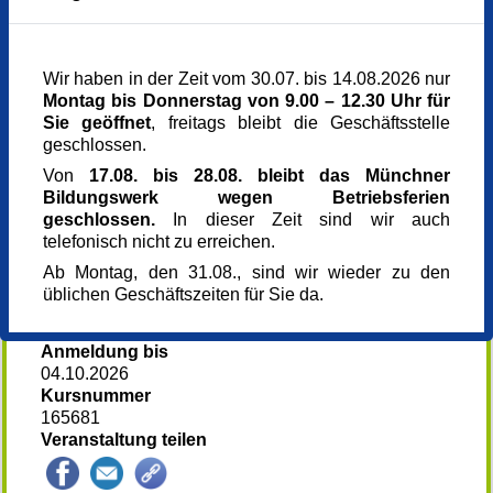
Mittwoch,
07.10.2026,
09.30 - 17.00 Uhr
Veranstaltungsort
Wir haben in der Zeit vom 30.07. bis 14.08.2026 nur
Münchner Bildungswerk, 3. Stock
Montag bis Donnerstag von 9.00 – 12.30 Uhr für
Dachauer Str. 5
Sie geöffnet
, freitags bleibt die Geschäftsstelle
80335 München
geschlossen.
www.muenchner-bildungswerk.de
089 5458050
Von
17.08. bis 28.08. bleibt das Münchner
Kursgebühr
Bildungswerk wegen Betriebsferien
80 €
geschlossen.
In dieser Zeit sind wir auch
Kursgebühr ermäßigt
telefonisch nicht zu erreichen.
35 €
Referent_in
Ab Montag, den 31.08., sind wir wieder zu den
Tschuchnig Karlheinz
üblichen Geschäftszeiten für Sie da.
Altenpfleger, Fachpfleger für Geriatrie und
Gerontopsychiatrie, Altentherapeut
Anmeldung bis
04.10.2026
Kursnummer
165681
Veranstaltung teilen