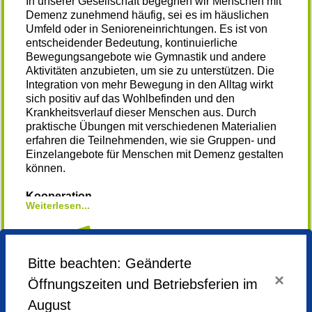
In unserer Gesellschaft begegnen wir Menschen mit
Demenz zunehmend häufig, sei es im häuslichen
Umfeld oder in Senioreneinrichtungen. Es ist von
entscheidender Bedeutung, kontinuierliche
Bewegungsangebote wie Gymnastik und andere
Aktivitäten anzubieten, um sie zu unterstützen. Die
Integration von mehr Bewegung in den Alltag wirkt
sich positiv auf das Wohlbefinden und den
Krankheitsverlauf dieser Menschen aus. Durch
praktische Übungen mit verschiedenen Materialien
erfahren die Teilnehmenden, wie sie Gruppen- und
Einzelangebote für Menschen mit Demenz gestalten
können.
Kooperation
Weiterlesen...
Evangelisches Bildungswerk München e . V.
Hier finden Sie weitere Fortbildungen im Bereich
Freiwilliges Engagement (nicht nur) im Altenheim
Bitte beachten: Geänderte
Anmelden
×
Öffnungszeiten und Betriebsferien im
August