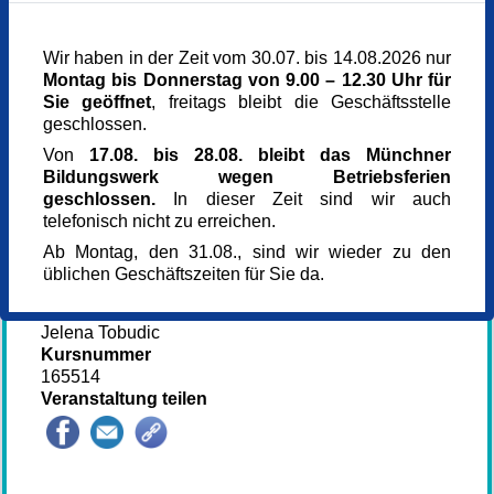
Veranstaltungsort
Kulturzentrum Messestadt Riem
Wir haben in der Zeit vom 30.07. bis 14.08.2026 nur
3. OG, Erika-Cremer-Str. 8
Montag bis Donnerstag von 9.00 – 12.30 Uhr für
81829 München
Sie geöffnet
, freitags bleibt die Geschäftsstelle
München
geschlossen.
Kursgebühr
Von
17.08. bis 28.08. bleibt das Münchner
229 €
Bildungswerk wegen Betriebsferien
Kostenbefreit
geschlossen.
In dieser Zeit sind wir auch
0,00 €
telefonisch nicht zu erreichen.
Selbstzahler
350 €
Ab Montag, den 31.08., sind wir wieder zu den
Referent_in
üblichen Geschäftszeiten für Sie da.
Delic Gordana
Referent_in
Jelena Tobudic
Kursnummer
165514
Veranstaltung teilen
145609*.