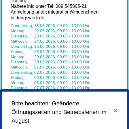
Treffen)
Nähere Info unter Tel. 089 545805-21
Anmeldung unter: integration@muenchner-
bildungswerk.de
Donnerstag,
18.06.2026,
09.00 - 13.00 Uhr
Montag,
22.06.2026,
09.00 - 13.00 Uhr
Dienstag,
23.06.2026,
09.00 - 13.00 Uhr
Mittwoch,
24.06.2026,
09.00 - 13.00 Uhr
Donnerstag,
25.06.2026,
09.00 - 13.00 Uhr
Freitag,
26.06.2026,
09.00 - 13.00 Uhr
Montag,
29.06.2026,
09.00 - 13.00 Uhr
Dienstag,
30.06.2026,
09.00 - 13.00 Uhr
Mittwoch,
01.07.2026,
09.00 - 13.00 Uhr
Donnerstag,
02.07.2026,
09.00 - 13.00 Uhr
Freitag,
03.07.2026,
09.00 - 13.00 Uhr
Montag,
06.07.2026,
09.00 - 13.00 Uhr
Dienstag,
07.07.2026,
09.00 - 13.00 Uhr
Mittwoch,
08.07.2026,
09.00 - 13.00 Uhr
Donnerstag,
09.07.2026,
09.00 - 13.00 Uhr
Bitte beachten: Geänderte
Freitag,
10.07.2026,
09.00 - 13.00 Uhr
Montag,
13.07.2026,
09.00 - 13.00 Uhr
×
Öffnungszeiten und Betriebsferien im
Montag,
13.07.2026,
09.00 - 13.00 Uhr
Mittwoch,
15.07.2026,
09.00 - 13.00 Uhr
August
Donnerstag,
16.07.2026,
09.00 - 13.00 Uhr