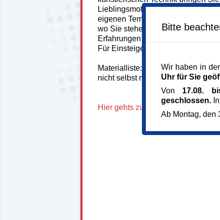
Lieblingsmotive auf die Leinwand 
eigenen Tempo. Unser Künstler holt
Bitte beacht
wo Sie stehen und geht individuel
Erfahrungen ein.
Für Einsteiger:innen und Fortgeschr
Wir haben in der
Materialliste: Die benötigten Mater
Uhr für Sie geöf
nicht selbst mitgebracht – beim er
Von
17.08. b
geschlossen.
In
Hier gehts zur Homepage unseres 
Ab Montag, den 3