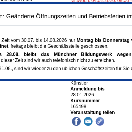
Mittwoch,
04.02.2026,
09.00 
- ganz nach dem
Mittwoch,
11.02.2026,
09.00 
 Sie genau dort ab,
Mittwoch,
25.02.2026,
09.00 
en: Geänderte Öffnungszeiten und Betriebsferien i
l auf Wünsche und
Mittwoch,
04.03.2026,
09.00 
ittene.
Veranstaltungsort
Kunst im Turm - St. Clemens
 Zeit vom 30.07. bis 14.08.2026 nur
Montag bis Donnerstag v
ialien werden – soweit
Arnulfstr. 166
fnet
, freitags bleibt die Geschäftsstelle geschlossen.
sten Treffen besprochen
80634 München
München
is 28.08. bleibt das Münchner Bildungswerk wegen 
Kursgebühr
 dieser Zeit sind wir auch telefonisch nicht zu erreichen.
Künstlers
230 €
1.08., sind wir wieder zu den üblichen Geschäftszeiten für Sie 
Referent_in
Thomas Beecht
Künstler
Anmeldung bis
28.01.2026
Kursnummer
165498
Veranstaltung teilen