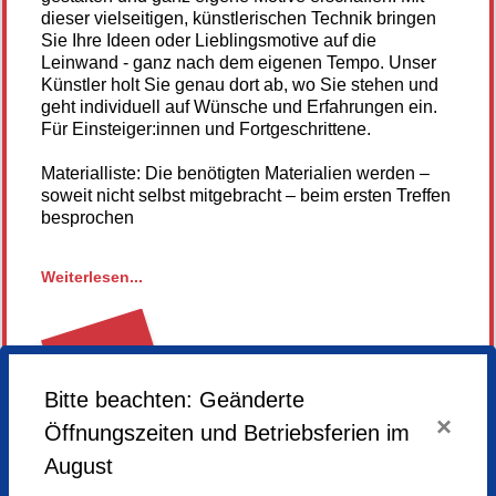
dieser vielseitigen, künstlerischen Technik bringen
Sie Ihre Ideen oder Lieblingsmotive auf die
Leinwand - ganz nach dem eigenen Tempo. Unser
Künstler holt Sie genau dort ab, wo Sie stehen und
geht individuell auf Wünsche und Erfahrungen ein.
Für Einsteiger:innen und Fortgeschrittene.
Materialliste: Die benötigten Materialien werden –
soweit nicht selbst mitgebracht – beim ersten Treffen
besprochen
Weiterlesen...
Hier gehts zur Homepage unseres Künstlers
Anmeldung
nicht mehr
möglich
Bitte beachten: Geänderte
×
Öffnungszeiten und Betriebsferien im
August
Mittwoch,
28.01.2026,
09.00 - 12.30 Uhr
Mittwoch,
04.02.2026,
09.00 - 12.30 Uhr