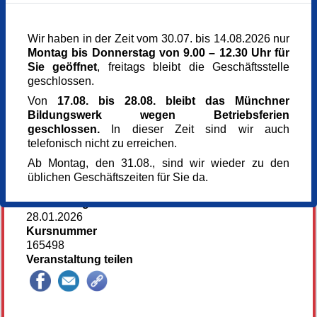
Mittwoch,
11.02.2026,
09.00 - 12.30 Uhr
Mittwoch,
25.02.2026,
09.00 - 12.30 Uhr
Mittwoch,
04.03.2026,
09.00 - 12.30 Uhr
Wir haben in der Zeit vom 30.07. bis 14.08.2026 nur
Montag bis Donnerstag von 9.00 – 12.30 Uhr für
Veranstaltungsort
Sie geöffnet
, freitags bleibt die Geschäftsstelle
Kunst im Turm - St. Clemens
geschlossen.
Arnulfstr. 166
Von
17.08. bis 28.08. bleibt das Münchner
80634 München
Bildungswerk wegen Betriebsferien
München
geschlossen.
In dieser Zeit sind wir auch
Kursgebühr
telefonisch nicht zu erreichen.
230 €
Referent_in
Ab Montag, den 31.08., sind wir wieder zu den
Thomas Beecht
üblichen Geschäftszeiten für Sie da.
Künstler
Anmeldung bis
28.01.2026
Kursnummer
165498
Veranstaltung teilen
145595*.