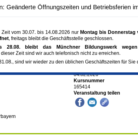
 Betreuungspersonen,
en: Geänderte Öffnungszeiten und Betriebsferien i
Veranstaltungsort
lich Tätigen gefragt.
Münchner Bildungswerk, 3. S
ür nicht erforderlich.
Dachauer Str. 5
 Bezirks Oberbayern
80335 München
nde vorbereiten und
www.muenchner-bildungswer
 Zeit vom 30.07. bis 14.08.2026 nur
Montag bis Donnerstag v
alten Sie Tipps zu
Kursgebühr
fnet
, freitags bleibt die Geschäftsstelle geschlossen.
isation.
0,00 €
is 28.08. bleibt das Münchner Bildungswerk wegen 
Sie zu minimieren,
Referent_in
 dieser Zeit sind wir auch telefonisch nicht zu erreichen.
ätter mit bekannten
Petra Böhm
n und Bauernregeln für
1.08., sind wir wieder zu den üblichen Geschäftszeiten für Sie 
staatlich geprüfte Musiklehrer
essionelle Aufnahmen
Anmeldung bis
04.02.2026
Kursnummer
165414
Veranstaltung teilen
rbayern