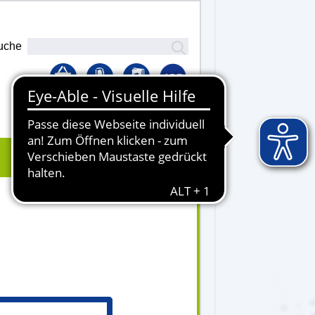
uche
Lernplattform
0 - 11.30 Uhr