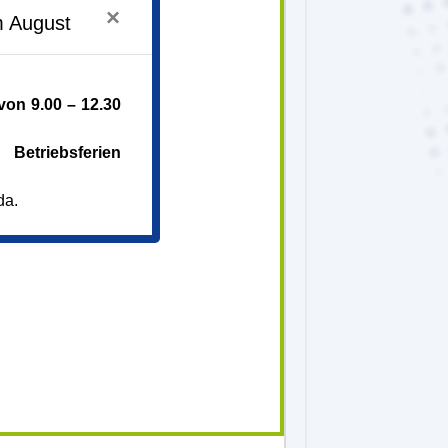
×
m August
tock
k.de
089 5458050
on 9.00 – 12.30
Betriebsferien
da.
in