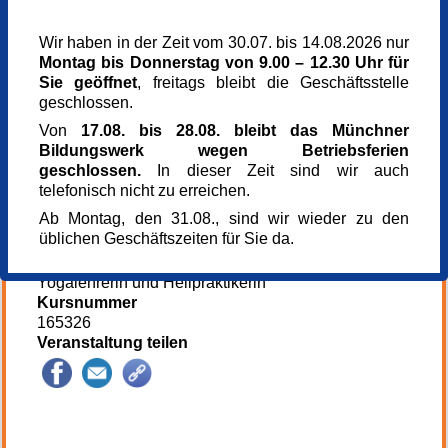
Veranstaltungsort
Seniorentreff Neuperlach
Wir haben in der Zeit vom 30.07. bis 14.08.2026 nur
Plievierpark 13
Montag bis Donnerstag von 9.00 – 12.30 Uhr für
81737 München
Sie geöffnet
, freitags bleibt die Geschäftsstelle
Kursgebühr
geschlossen.
0,00 €
Von
17.08. bis 28.08. bleibt das Münchner
Kursgebühr
Bildungswerk wegen Betriebsferien
0,00 €
geschlossen.
In dieser Zeit sind wir auch
Referent_in
telefonisch nicht zu erreichen.
Ursula List
Ab Montag, den 31.08., sind wir wieder zu den
Yogalehrerin und Heilpraktikerin
üblichen Geschäftszeiten für Sie da.
Referent_in
Ursula List
Yogalehrerin und Heilpraktikerin
Kursnummer
165326
Veranstaltung teilen
145427*.