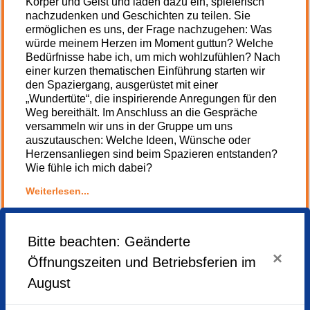
Körper und Geist und laden dazu ein, spielerisch
nachzudenken und Geschichten zu teilen. Sie
ermöglichen es uns, der Frage nachzugehen: Was
würde meinem Herzen im Moment guttun? Welche
Bedürfnisse habe ich, um mich wohlzufühlen? Nach
einer kurzen thematischen Einführung starten wir
den Spaziergang, ausgerüstet mit einer
„Wundertüte“, die inspirierende Anregungen für den
Weg bereithält. Im Anschluss an die Gespräche
versammeln wir uns in der Gruppe um uns
auszutauschen: Welche Ideen, Wünsche oder
Herzensanliegen sind beim Spazieren entstanden?
Wie fühle ich mich dabei?
Weiterlesen...
Der Herzensspaziergang findet bei jedem Wetter
statt.
Dienstag,
30.09.2025,
13.00 - 15.00 Uhr
Dienstag,
30.09.2025,
13.00 - 15.00 Uhr
Kommen Sie einfach vorbei - es ist keine Anmeldung
Dienstag,
21.10.2025,
13.00 - 15.00 Uhr
Bitte beachten: Geänderte
Dienstag,
21.10.2025,
13.00 - 15.00 Uhr
nötig!
×
Öffnungszeiten und Betriebsferien im
Dienstag,
18.11.2025,
13.00 - 15.00 Uhr
Dienstag,
18.11.2025,
13.00 - 15.00 Uhr
Ein Einstieg ist jederzeit möglich.
August
Dienstag,
02.12.2025,
13.00 - 15.00 Uhr
Dienstag,
02.12.2025,
13.00 - 15.00 Uhr