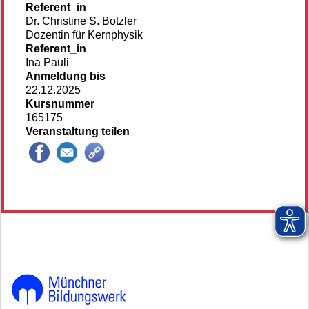
Referent_in
Dr. Christine S. Botzler
Dozentin für Kernphysik
Referent_in
Ina Pauli
Anmeldung bis
22.12.2025
Kursnummer
165175
Veranstaltung teilen
145285*145285-6626-251204-75232.jpg