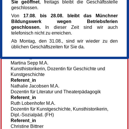
Dienstag,
23.12.2025,
15.00 - 15.30 Uhr
Sie geöffnet
, freitags bleibt die Geschäftsstelle
Mittwoch,
24.12.2025,
15.00 - 15.30 Uhr
geschlossen.
Von
17.08. bis 28.08. bleibt das Münchner
Veranstaltungsort
Bildungswerk wegen Betriebsferien
verschiedene Treffpunkte, 1. Treffpunkt Dom,
geschlossen.
In dieser Zeit sind wir auch
Nordturmkapelle
telefonisch nicht zu erreichen.
Frauenplatz
80331 München
Ab Montag, den 31.08., sind wir wieder zu den
Kursgebühr (7,00 für einzelne Termine)
üblichen Geschäftszeiten für Sie da.
70 €
Referent_in
Martina Sepp M.A.
Kunsthistorikerin, Dozentin für Geschichte und
Kunstgeschichte
Referent_in
Nathalie Jacobsen M.A.
Dozentin für Literatur und Theaterpädagogik
Referent_in
Ruth Lobenhofer M.A.
Dozentin für Kunstgeschichte, Kunsthistorikerin,
Dipl.-Sozialpäd. (FH)
Referent_in
Christine Bittner