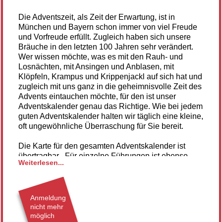
Die Adventszeit, als Zeit der Erwartung, ist in
München und Bayern schon immer von viel Freude
und Vorfreude erfüllt. Zugleich haben sich unsere
Bräuche in den letzten 100 Jahren sehr verändert.
Wer wissen möchte, was es mit den Rauh- und
Losnächten, mit Ansingen und Anblasen, mit
Klöpfeln, Krampus und Krippenjackl auf sich hat und
zugleich mit uns ganz in die geheimnisvolle Zeit des
Advents eintauchen möchte, für den ist unser
Adventskalender genau das Richtige. Wie bei jedem
guten Adventskalender halten wir täglich eine kleine,
oft ungewöhnliche Überraschung für Sie bereit.
Die Karte für den gesamten Adventskalender ist
übertragbar . Für einzelne Führungen ist ebenso
Weiterlesen...
eine Anmeldung nötig.
Gerne können Sie die Themenübersicht anfordern
unter sekretariat@muenchner-bildungswerk.de oder
Anmeldung
unter Tel. 089/54 58 05-0.
nicht mehr
möglich