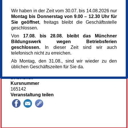
Montag,
20.10.2025,
13.30 - 16.30 Uhr
Wir haben in der Zeit vom 30.07. bis 14.08.2026 nur
Veranstaltungsort
Montag bis Donnerstag von 9.00 – 12.30 Uhr für
Kunst im Turm - St. Clemens
Sie geöffnet
, freitags bleibt die Geschäftsstelle
Arnulfstr. 166
geschlossen.
80634 München
Von
17.08. bis 28.08. bleibt das Münchner
München
Bildungswerk wegen Betriebsferien
Kursgebühr
geschlossen.
In dieser Zeit sind wir auch
78 €
telefonisch nicht zu erreichen.
Referent_in
Gerhard Marquard
Ab Montag, den 31.08., sind wir wieder zu den
Künstler
üblichen Geschäftszeiten für Sie da.
Anmeldung bis
13.10.2025
Kursnummer
165142
Veranstaltung teilen
145252*145252-6618-251106-145701.jpg