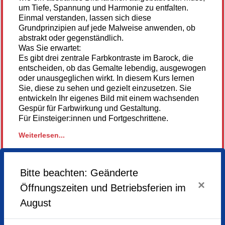
um Tiefe, Spannung und Harmonie zu entfalten.
Einmal verstanden, lassen sich diese
Grundprinzipien auf jede Malweise anwenden, ob
abstrakt oder gegenständlich.
Was Sie erwartet:
Es gibt drei zentrale Farbkontraste im Barock, die
entscheiden, ob das Gemalte lebendig, ausgewogen
oder unausgeglichen wirkt. In diesem Kurs lernen
Sie, diese zu sehen und gezielt einzusetzen. Sie
entwickeln Ihr eigenes Bild mit einem wachsenden
Gespür für Farbwirkung und Gestaltung.
Für Einsteiger:innen und Fortgeschrittene.
Weiterlesen...
Material: Pigmente oder Acrylfarben (Lichter Ocker,
Siena gebrannt oder Englisch Rot, Schwarz, Blau,
Gelb, Zinnober, Weiß) Leinwand oder Maltafeln,
Pastellkreiden, Malspachtel (Japanspachtel,
Anmeldung
Bitte beachten: Geänderte
Silikonspachtel), Pinsel, Mallappen oder
nicht mehr
×
Öffnungszeiten und Betriebsferien im
Küchenrolle.
möglich
Link zum Youtube-Kanal des Künstlers
August
und hier noch ein weiteres passend zum Thema...
Montag,
13.10.2025,
13.30 - 16.30 Uhr