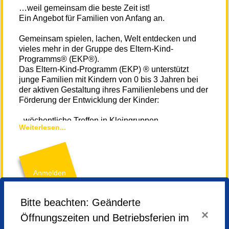
…weil gemeinsam die beste Zeit ist!
Ein Angebot für Familien von Anfang an.
Gemeinsam spielen, lachen, Welt entdecken und
vieles mehr in der Gruppe des Eltern-Kind-
Programms® (EKP®).
Das Eltern-Kind-Programm (EKP) ® unterstützt
junge Familien mit Kindern von 0 bis 3 Jahren bei
der aktiven Gestaltung ihres Familienlebens und der
Förderung der Entwicklung der Kinder:
- wöchentliche Treffen in Kleingruppen
Weiterlesen...
- vielseitig und altersgerecht
- für alle offen
- Elterntreffen, Familienaktionen, Vater-Kind-
Programm
- geleitet von einer qualifizierten Gruppenleiterin.
Anmelden
Du möchtest Dir vorab ein Bild machen?
Bitte beachten: Geänderte
Zum EKP Film
×
Öffnungszeiten und Betriebsferien im
Freitag,
19.09.2025,
09.30 - 11.00 Uhr
Der Termin für das Zusatztreffen wird von der
Freitag,
26.09.2025,
09.30 - 11.00 Uhr