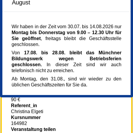
August
Gruppenleiterin im Kurs benannt.
Freitag,
10.10.2025,
09.30 - 11.00 Uhr
Freitag,
17.10.2025,
09.30 - 11.00 Uhr
Bei Interesse bitte bei der Gruppenleiterin Frau
Freitag,
24.10.2025,
09.30 - 11.00 Uhr
Freitag,
31.10.2025,
09.30 - 11.00 Uhr
Elgeti (christina.elgeti@t-online.de) melden.
Freitag,
14.11.2025,
09.30 - 11.00 Uhr
Wir haben in der Zeit vom 30.07. bis 14.08.2026 nur
Freitag,
05.12.2025,
09.30 - 11.00 Uhr
Weitere Infos unter:
Montag bis Donnerstag von 9.00 – 12.30 Uhr für
Freitag,
12.12.2025,
09.30 - 11.00 Uhr
https://www.erzbistum-
Sie geöffnet
, freitags bleibt die Geschäftsstelle
Freitag,
19.12.2025,
09.30 - 11.00 Uhr
muenchen.de/pfarrei/StAlbertAllerheiligen
geschlossen.
Veranstaltungsreihe
Von
17.08. bis 28.08. bleibt das Münchner
Eltern-Kind-Programm
Bildungswerk wegen Betriebsferien
Veranstaltungsort
geschlossen.
In dieser Zeit sind wir auch
Pfarrheim Allerheiligen - Pfarrsaal
telefonisch nicht zu erreichen.
Garchinger Straße
Ab Montag, den 31.08., sind wir wieder zu den
80805 München
üblichen Geschäftszeiten für Sie da.
Dekanat Nymphenburg - ALT
Kursgebühr
90 €
Referent_in
Christina Elgeti
Kursnummer
164982
Veranstaltung teilen