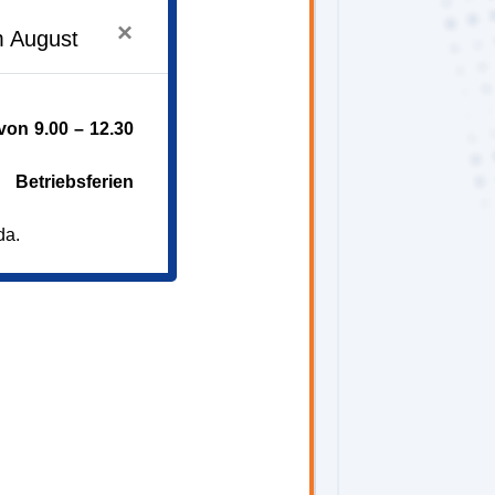
×
m August
on 9.00 – 12.30
Betriebsferien
da.