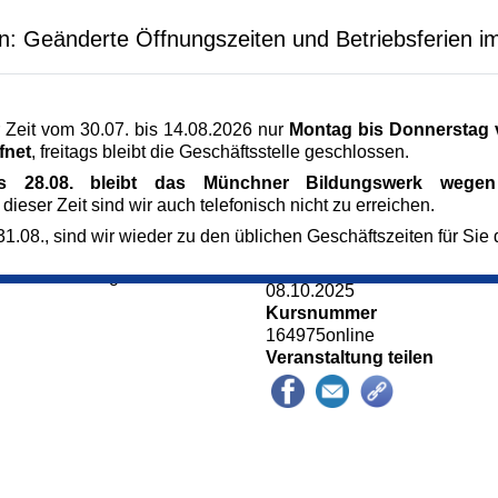
 psychisch verändern,
Veranstaltungsreihe
ge. Was geht vor? Wie
en: Geänderte Öffnungszeiten und Betriebsferien i
Sorge und Pflege
en Menschen finden?
Veranstaltungsort
lfe und Unterstützung?
Zoom
 rund um psychische
Kursgebühr
 Sicherheit und
 Zeit vom 30.07. bis 14.08.2026 nur
Montag bis Donnerstag v
4 €
fnet
, freitags bleibt die Geschäftsstelle geschlossen.
Referent_in
Julia Seeger .
is 28.08. bleibt das Münchner Bildungswerk wegen 
chische Erkrankungen
Dipl. Psychologin
 dieser Zeit sind wir auch telefonisch nicht zu erreichen.
Referent_in
1.08., sind wir wieder zu den üblichen Geschäftszeiten für Sie 
Hannah Bergsteiner
trag beträgt 4,- Euro.
Anmeldung bis
 die Teilnahmegebühr
08.10.2025
Kursnummer
164975online
Veranstaltung teilen