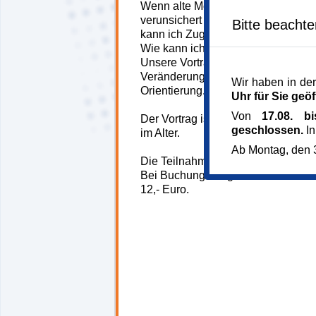
Wenn alte Menschen sich plötzlich
verunsichert das An- und Zugehöri
Bitte beacht
kann ich Zugang zu dem betroffen
Wie kann ich helfen? Wo gibt es Hi
Unsere Vorträge vermitteln Wissen
Veränderungen im Alter. Sie geben
Wir haben in der
Orientierung.
Uhr für Sie geöf
Von
17.08. b
Der Vortrag ist Teil der Reihe Psy
geschlossen.
In
im Alter.
Ab Montag, den 3
Die Teilnahmegebühr für diesen Vor
Bei Buchung der ganzen Reihe ist
12,- Euro.
145100*145100-6569-
251023-84302.jpg