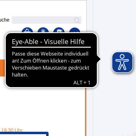
uche
Lernplattform
- 19.30 Uhr