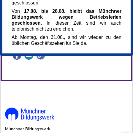
geschlossen.
Miriam Lücke
Theologin
Von
17.08. bis 28.08. bleibt das Münchner
Referentin für Theologische Erwachsenenbildung
Bildungswerk wegen Betriebsferien
Anmeldung bis
geschlossen.
In dieser Zeit sind wir auch
25.09.2025
telefonisch nicht zu erreichen.
Kursnummer
Ab Montag, den 31.08., sind wir wieder zu den
164970
üblichen Geschäftszeiten für Sie da.
Veranstaltung teilen
145095*145095-6546-250925-145752.jpg
Münchner Bildungswerk