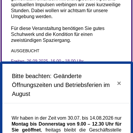
spirituellen Impulsen verbingen wir zwei kurzweilige
Stunden. Dabei wollen wir achtsam für unsere
Umgebung werden.
Für diese Veranstaltung benötigen Sie gutes
Schuhwerk und die Kondition für einen
zweistündigen Spaziergang.
AUSGEBUCHT
Freitag,
26.09.2025,
16.00 - 18.00 Uhr
Veranstaltungsort
Bitte beachten: Geänderte
Tramhaltestelle Großhesseloher Brücke
×
Öffnungszeiten und Betriebsferien im
81545 München
München
August
Kursgebühr
0,00 €
Referent_in
Petra Ferber
Wir haben in der Zeit vom 30.07. bis 14.08.2026 nur
Dipl-Geographin
Montag bis Donnerstag von 9.00 – 12.30 Uhr für
Natur- und Landschaftsführerin
Sie geöffnet
, freitags bleibt die Geschäftsstelle
Referent_in