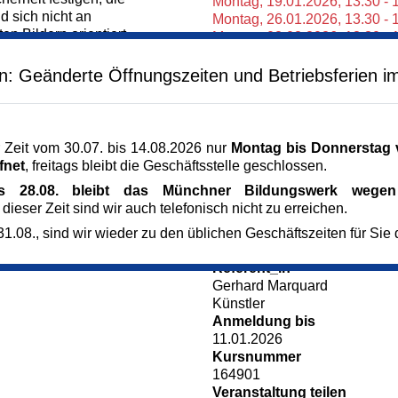
Montag,
19.01.2026,
13.30 - 
d sich nicht an
Montag,
26.01.2026,
13.30 - 
n Bildern orientiert.
Montag,
02.02.2026,
13.30 - 
em Flow beim Malen.
Montag,
09.02.2026,
13.30 - 
ittene.
Montag,
23.02.2026,
13.30 - 
en: Geänderte Öffnungszeiten und Betriebsferien i
/Leinwand Skizzenblock,
Veranstaltungsreihe
ierende Fotos oder
Malen
Veranstaltungsort
 Zeit vom 30.07. bis 14.08.2026 nur
Montag bis Donnerstag v
tlers
Kunst im Turm - St. Clemens
fnet
, freitags bleibt die Geschäftsstelle geschlossen.
urs
Arnulfstr. 166
is 28.08. bleibt das Münchner Bildungswerk wegen 
80634 München
 dieser Zeit sind wir auch telefonisch nicht zu erreichen.
München
Kursgebühr
1.08., sind wir wieder zu den üblichen Geschäftszeiten für Sie 
234 €
Referent_in
Gerhard Marquard
Künstler
Anmeldung bis
11.01.2026
Kursnummer
164901
Veranstaltung teilen