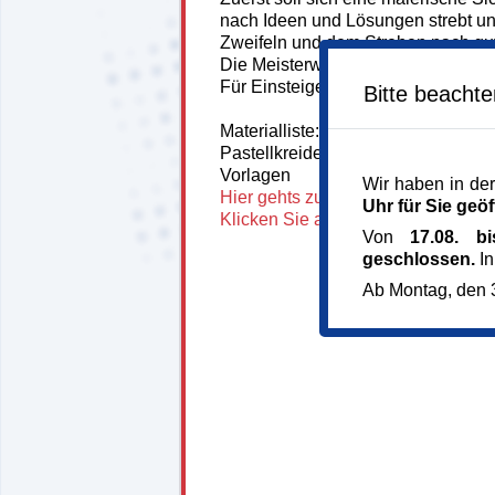
nach Ideen und Lösungen strebt un
Zweifeln und dem Streben nach gute
Die Meisterwerke entstehen aus d
Für Einsteiger:innen und Fortgeschr
Bitte beacht
Materialliste: Acrylfarben, Papier
Pastellkreiden, Stifte, gerne inspir
Vorlagen
Wir haben in der
Hier gehts zur Homepage des Küns
Uhr für Sie geöf
Klicken Sie auf das Tutorial zum K
Von
17.08. b
geschlossen.
In
Ab Montag, den 3