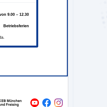
on 9.00 – 12.30
Betriebsferien
en
da.