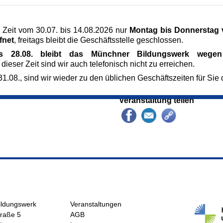
bewusst suchen, wofür
Veranstaltungsort
be Stunde vor der
Herz-Jesu-Kirche
neter Witterung die
 Zeit vom 30.07. bis 14.08.2026 nur
Montag bis Donnerstag v
Lachnerstr. 8
fnet
, freitags bleibt die Geschäftsstelle geschlossen.
80639 München
Dekanat Nymphenburg - ALT
is 28.08. bleibt das Münchner Bildungswerk wegen 
 auf die Kontaktseite
Eintritt frei, Spenden erbet
 dieser Zeit sind wir auch telefonisch nicht zu erreichen.
rgeleitet. Bitte rufen
0,00 €
1.08., sind wir wieder zu den üblichen Geschäftszeiten für Sie 
e zur Anmeldung bei
Kursnummer
mer an.
164641
Veranstaltung teilen
ildungswerk
Veranstaltungen
raße 5
AGB