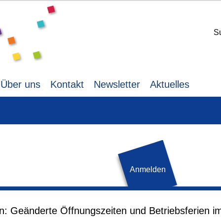
S
Über uns
Kontakt
Newsletter
Aktuelles
Anmelden
nsere Offenen Tore
len. Ganz
en: Geänderte Öffnungszeiten und Betriebsferien i
en uns und laden uns
Sonntag,
15.06.2025,
19.00 -
erbst wollen wir dann