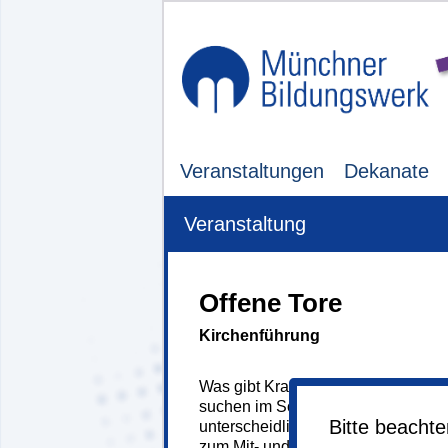
Veranstaltungen
Dekanate
Veranstaltung
Offene Tore
Kirchenführung
Was gibt Kraft in diesen Zeiten? U
suchen im Sommer nach Kraftquel
Bitte beacht
unterscheidliche Menschen erzähl
zum Mit- und Nachdenken ein. Im H