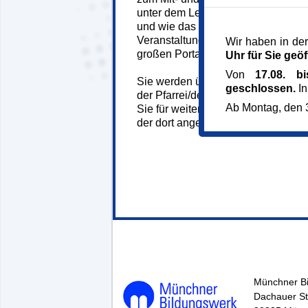
unter dem Leitwort HerzTON ganz 
und wie das Herz schlägt. Eine hal
Veranstaltung öffnen sich bei geeig
Wir haben in der
großen Portale.
Uhr für Sie geöf
Von
17.08. b
Sie werden über den Anmeldebutton
geschlossen.
In
der Pfarrei/des Pfarrverbandes weite
Ab Montag, den 3
Sie für weitere Informationen sowi
der dort angegebenen Telefonnum
144781*.
Münchner B
Dachauer St