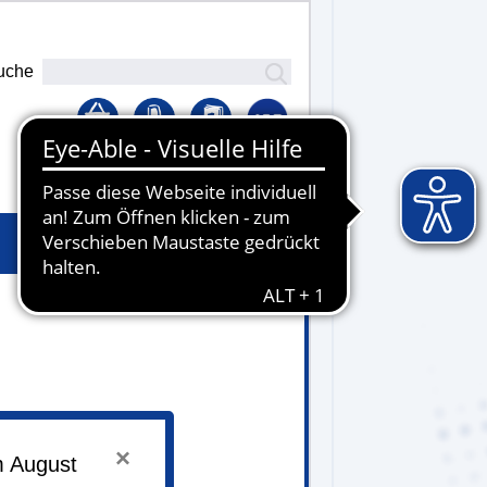
uche
Lernplattform
×
m August
 00.00 Uhr