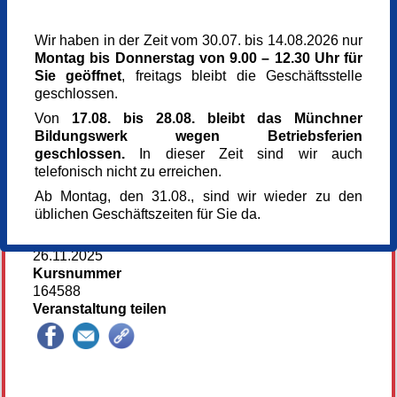
Donnerstag,
11.12.2025,
13.00 - 17.00 Uhr
Donnerstag,
18.12.2025,
13.00 - 17.00 Uhr
Wir haben in der Zeit vom 30.07. bis 14.08.2026 nur
Montag bis Donnerstag von 9.00 – 12.30 Uhr für
Veranstaltungsreihe
Sie geöffnet
, freitags bleibt die Geschäftsstelle
Zeichnung
geschlossen.
Veranstaltungsort
Kunst im Turm - St. Clemens
Von
17.08. bis 28.08. bleibt das Münchner
Arnulfstr. 166
Bildungswerk wegen Betriebsferien
80634 München
geschlossen.
In dieser Zeit sind wir auch
Kursgebühr
telefonisch nicht zu erreichen.
198 €
Ab Montag, den 31.08., sind wir wieder zu den
Referent_in
üblichen Geschäftszeiten für Sie da.
Anette Bley
Anmeldung bis
26.11.2025
Kursnummer
164588
Veranstaltung teilen
144729*144729-6801-251124-81540.jpg