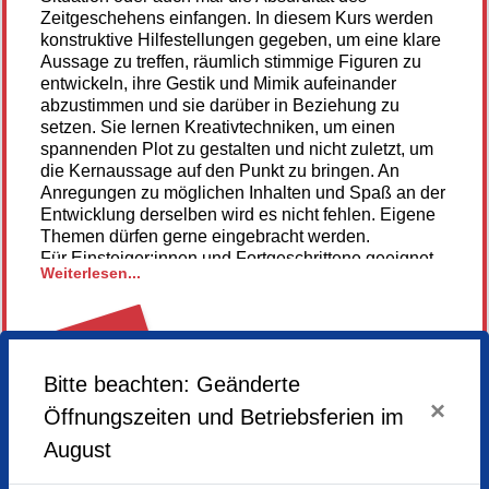
Zeitgeschehens einfangen. In diesem Kurs werden
konstruktive Hilfestellungen gegeben, um eine klare
Aussage zu treffen, räumlich stimmige Figuren zu
entwickeln, ihre Gestik und Mimik aufeinander
abzustimmen und sie darüber in Beziehung zu
setzen. Sie lernen Kreativtechniken, um einen
spannenden Plot zu gestalten und nicht zuletzt, um
die Kernaussage auf den Punkt zu bringen. An
Anregungen zu möglichen Inhalten und Spaß an der
Entwicklung derselben wird es nicht fehlen. Eigene
Themen dürfen gerne eingebracht werden.
Für Einsteiger:innen und Fortgeschrittene geeignet
Weiterlesen...
Material: Zeichenutensilien, Zeichenpapier,
Transparentpapier, Buntstifte, Geodreieck oder
Lineal
Die Reinzeichnungen können in bevorzugter
ABGESAGT
Bitte beachten: Geänderte
Technik ausgeführt werden: Aquarell, Gouache,
×
Copic-Liner, mit Buntstift, Fineliner, Feder und
Öffnungszeiten und Betriebsferien im
Tusche
August
Hier geht's zur Homepage der Künstlerin.
Donnerstag,
27.11.2025,
13.00 - 17.00 Uhr
Donnerstag,
04.12.2025,
13.00 - 17.00 Uhr