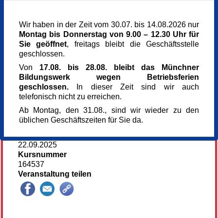
13 €
Kursgebühr ermäßigt für Schüler:innen,
Wir haben in der Zeit vom 30.07. bis 14.08.2026 nur
Student:innen und Inhaber:innen des
Montag bis Donnerstag von 9.00 – 12.30 Uhr für
Münchenpasses
Sie geöffnet
, freitags bleibt die Geschäftsstelle
5 €
geschlossen.
Referent_in
Dipl.-Ing. (Architektur) Bettina Rühm
Von
17.08. bis 28.08. bleibt das Münchner
Referent_in
Bildungswerk wegen Betriebsferien
Olaf Grunow
geschlossen.
In dieser Zeit sind wir auch
Referent_in
telefonisch nicht zu erreichen.
Georg Kalb
Ab Montag, den 31.08., sind wir wieder zu den
Referent_in
üblichen Geschäftszeiten für Sie da.
N.N.
Anmeldung bis
22.09.2025
Kursnummer
164537
Veranstaltung teilen
144678*.