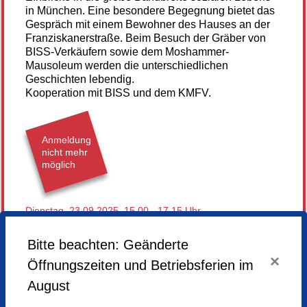
in München. Eine besondere Begegnung bietet das
Gespräch mit einem Bewohner des Hauses an der
Franziskanerstraße. Beim Besuch der Gräber von
BISS-Verkäufern sowie dem Moshammer-
Mausoleum werden die unterschiedlichen
Geschichten lebendig.
Kooperation mit BISS und dem KMFV.
Anmeldung
nicht mehr
möglich
Dienstag,
23.09.2025,
15.00 - 17.15 Uhr
Veranstaltungsort
Bitte beachten: Geänderte
Rio Filmpalast (außen)
×
Öffnungszeiten und Betriebsferien im
Rosenheimer Str. 46
81669 München
August
München
Kursgebühr