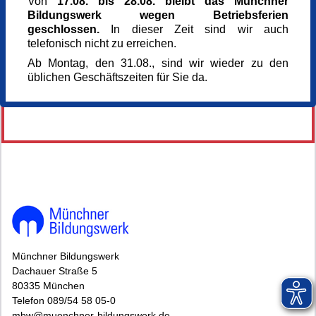
Von
17.08. bis 28.08. bleibt das Münchner
Anmeldung bis
Bildungswerk wegen Betriebsferien
20.10.2025
geschlossen.
In dieser Zeit sind wir auch
Kursnummer
telefonisch nicht zu erreichen.
164497
Veranstaltung teilen
Ab Montag, den 31.08., sind wir wieder zu den
üblichen Geschäftszeiten für Sie da.
144638*144638-6407-251016-64430.jpg
Münchner Bildungswerk
Dachauer Straße 5
80335 München
Telefon 089/54 58 05-0
mbw@muenchner-bildungswerk.de