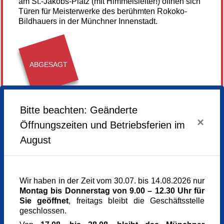
am St.-Jakobs-Platz (mit Himmelsleiter!) öffnen sich
Türen für Meisterwerke des berühmten Rokoko-
Bildhauers in der Münchner Innenstadt.
ABGESAGT
Dienstag,
21.10.2025,
14.00 - 16.15 Uhr
Bitte beachten: Geänderte
×
Öffnungszeiten und Betriebsferien im
Veranstaltungsort
Ignaz-Günther-Haus
August
St.-Jakobs-Platz 20
80331 München
München
Kursgebühr
Wir haben in der Zeit vom 30.07. bis 14.08.2026 nur
15 €
Montag bis Donnerstag von 9.00 – 12.30 Uhr für
Referent_in
Sie geöffnet
, freitags bleibt die Geschäftsstelle
Ina Pauli
geschlossen.
Dipl Ing (FH) Architektur