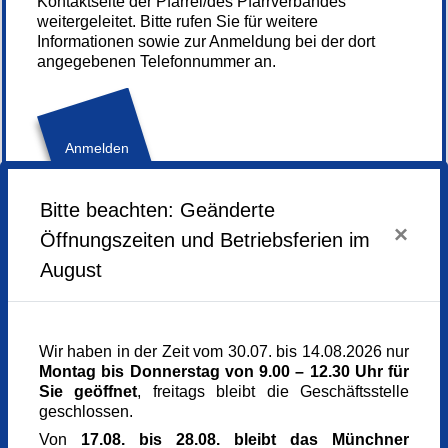
Kontaktseite der Pfarrei/des Pfarrverbandes
weitergeleitet. Bitte rufen Sie für weitere
Informationen sowie zur Anmeldung bei der dort
angegebenen Telefonnummer an.
Anmelden
Bitte beachten: Geänderte
×
Sonntag,
13.07.2025,
14.00 - 15.00 Uhr
Öffnungszeiten und Betriebsferien im
August
Veranstaltungsort
St. Leonhard
Leonhardistr. 7
85635 Siegertsbrunn
Wir haben in der Zeit vom 30.07. bis 14.08.2026 nur
Dekanat Südost
Montag bis Donnerstag von 9.00 – 12.30 Uhr für
gebührenfrei
Sie geöffnet
, freitags bleibt die Geschäftsstelle
0,00 €
geschlossen.
Referent_in
M.A. Florian Sepp
Von
17.08. bis 28.08. bleibt das Münchner