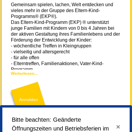
Gemeinsam spielen, lachen, Welt entdecken und
vieles mehr in der Gruppe des Eltern-Kind-
Programms® (EKP®).
Das Eltern-Kind-Programm (EKP) ® unterstützt
junge Familien mit Kindern von 0 bis 4 Jahren bei
der aktiven Gestaltung ihres Familienlebens und der
Förderung der Entwicklung der Kinder:
- wöchentliche Treffen in Kleingruppen
- vielseitig und altersgerecht
- für alle offen
- Elterntreffen, Familienaktionen, Vater-Kind-
Programm
Weiterlesen...
- geleitet von einer qualifizierten Gruppenleiterin.
Du möchtest Dir vorab ein Bild machen?
Zum EKP Film
Anmelden
Der Termin für das Zusatztreffen wird von der
Gruppenleiterin im Kurs benannt.
Bitte beachten: Geänderte
Neue Familien melden Sie sich bitte vor einer
Freitag,
02.05.2025,
09.30 - 11.45 Uhr
×
Öffnungszeiten und Betriebsferien im
Anmeldung im Bildungswerk bei Frau Katrin Metz
Freitag,
16.05.2025,
09.30 - 11.45 Uhr