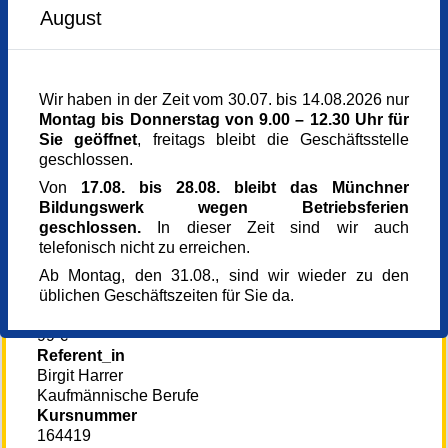
unter KMetz@muenchner-bildungswerk.de oder
Freitag,
23.05.2025,
09.30 - 11.45 Uhr
August
unter 089- 54 58 05 41 und werden dann an die
Freitag,
30.05.2025,
09.30 - 11.45 Uhr
Gruppenleitung weitergeleitet für einen ersten
Freitag,
06.06.2025,
09.30 - 11.45 Uhr
Freitag,
27.06.2025,
09.30 - 11.45 Uhr
Austausch.
Freitag,
04.07.2025,
09.30 - 11.45 Uhr
Wir haben in der Zeit vom 30.07. bis 14.08.2026 nur
Freitag,
11.07.2025,
09.30 - 11.45 Uhr
Montag bis Donnerstag von 9.00 – 12.30 Uhr für
Freitag,
18.07.2025,
09.30 - 11.45 Uhr
Freitag,
25.07.2025,
09.30 - 11.45 Uhr
Sie geöffnet
, freitags bleibt die Geschäftsstelle
geschlossen.
Veranstaltungsreihe
Von
17.08. bis 28.08. bleibt das Münchner
Eltern-Kind-Programm
Bildungswerk wegen Betriebsferien
Veranstaltungsort
geschlossen.
In dieser Zeit sind wir auch
Pfarrheim St. Wolfgang
telefonisch nicht zu erreichen.
Wolfgangsplatz 9
Ab Montag, den 31.08., sind wir wieder zu den
81669 München
üblichen Geschäftszeiten für Sie da.
Dekanat Südost
Kursgebühr
99 €
Referent_in
Birgit Harrer
Kaufmännische Berufe
Kursnummer
164419