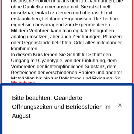
historische Fototechnik aus dem 19. Jahrhundert, die
ohne Dunkelkammer auskommt. Sie ist schnell
umsetzbar, einfach zu lernen und überrascht mit
erstaunlichen, tiefblauen Ergebnissen. Die Technik
eignet sich hervorragend zum Experimentieren.
Mit dem Verfahren kann man digitale Fotografien
analog umsetzen, aber auch Zeichnungen, Pflanzen
oder Gegenstände belichten. Oder alles miteinander
kombinieren.
In diesem Kurs lernen Sie Schritt für Schritt den
Umgang mit Cyanotypie, von der Einführung, dem
Vorbereiten der lichtempfindlichen Substanz, dem
Bestreichen der verschiedenen Papiere und anderer
Materialien bis hin zur Belichtung und Fixierung. So
Weiterlesen...
entstehen eigene Blaudruck-Unikate.
Für das Wochenende können der Künstlerin vorab
eigene Fotos zugeschickt werden, die sie in Negativ-
Bitte beachten: Geänderte
Folien umwandelt. Wer zudem auch gerne mit
×
Öffnungszeiten und Betriebsferien im
Objekten wie Blätter, Steine, Zweige, Federn etc.
ABGESAGT
arbeitet - bitte mitbringen.
August
Folien und Fotopapiere werden je nach Verbrauch
zuzüglich berechnet.