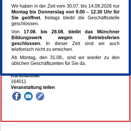
Samstag,
22.11.2025,
10.00 - 17.00 Uhr
Für Einsteiger:innen und Fortgeschrittene
Sonntag,
23.11.2025,
10.00 - 17.00 Uhr
Wir haben in der Zeit vom 30.07. bis 14.08.2026 nur
Hier geht's zur Homepage der Künstlerin.
Montag bis Donnerstag von 9.00 – 12.30 Uhr für
Veranstaltungsort
Sie geöffnet
, freitags bleibt die Geschäftsstelle
Kunst im Turm - St. Clemens
geschlossen.
Arnulfstr. 166
Von
17.08. bis 28.08. bleibt das Münchner
80634 München
Bildungswerk wegen Betriebsferien
Kursgebühr
geschlossen.
In dieser Zeit sind wir auch
180 €
telefonisch nicht zu erreichen.
Referent_in
Ab Montag, den 31.08., sind wir wieder zu den
Liz Walinski
üblichen Geschäftszeiten für Sie da.
Anmeldung bis
21.11.2025
Kursnummer
164011
Veranstaltung teilen
144158*144158-6250-251118-95248.jpg