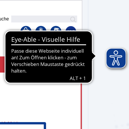
uche
Lernplattform
- 19.30 Uhr