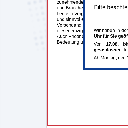
zunehmende Tabuisierung des Todes
Bitte beacht
und Bräuche ums Sterben und den 
heute in Vergessenheit geraten, obw
und sinnvoller Bestandteil des Le
Versehgang, Seelnonnen und Toten
Wir haben in der
dieser einzigartigen und vielfältig
Uhr für Sie geöf
Auch Friedhöfe und Gräber zeigen
Bedeutung um den Sterbekult.
Von
17.08. b
geschlossen.
In
Ab Montag, den 3
132754*132754-6099-
250807-82440.jpg