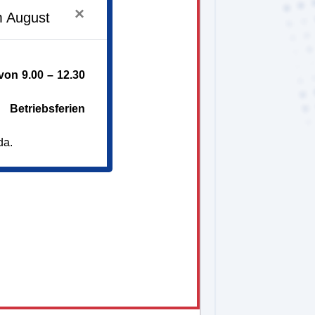
×
m August
tock
on 9.00 – 12.30
k.de
089 5458050
Betriebsferien
da.
tgeschichte,