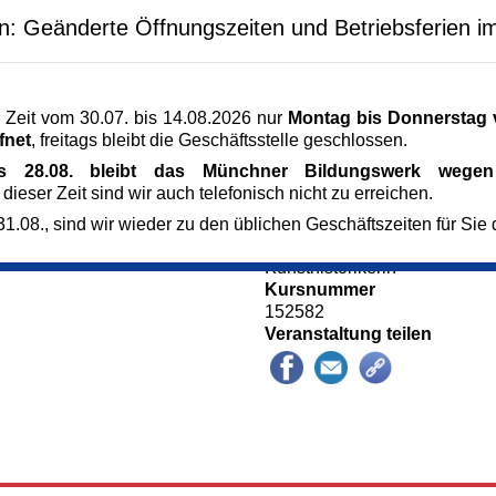
. Viele alte Riten
Veranstaltungsort
en: Geänderte Öffnungszeiten und Betriebsferien i
letzten Gang sind
Münchner Bildungswerk, 3. S
ohl sie früher fester
Dachauer Str. 5
bens waren.
80335 München
kronen sind Beispiele
München
 Zeit vom 30.07. bis 14.08.2026 nur
Montag bis Donnerstag v
en Kultur ums Sterben.
www.muenchner-bildungswer
fnet
, freitags bleibt die Geschäftsstelle geschlossen.
 den Wandel der
Kursgebühr
is 28.08. bleibt das Münchner Bildungswerk wegen 
13 €
 dieser Zeit sind wir auch telefonisch nicht zu erreichen.
Referent_in
Martina Sepp M.A.
1.08., sind wir wieder zu den üblichen Geschäftszeiten für Sie 
Dozentin für Kultur- und Kuns
Kunsthistorikerin
Kursnummer
152582
Veranstaltung teilen