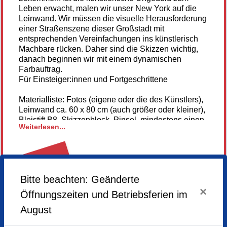
Leben erwacht, malen wir unser New York auf die
Leinwand. Wir müssen die visuelle Herausforderung
einer Straßenszene dieser Großstadt mit
entsprechenden Vereinfachungen ins künstlerisch
Machbare rücken. Daher sind die Skizzen wichtig,
danach beginnen wir mit einem dynamischen
Farbauftrag.
Für Einsteiger:innen und Fortgeschrittene
Materialliste: Fotos (eigene oder die des Künstlers),
Leinwand ca. 60 x 80 cm (auch größer oder kleiner),
Bleistift B8, Skizzenblock, Pinsel, mindestens einen
Weiterlesen...
Flächenstreicher ca. 5 cm breit, Palette,
Gummihandschuhe, Acrylfarben (Mindestens gelb,
rot, ultramarinblau, indigo, weiß, umbra natur), gerne
Kreiden oder Zeichenkohle.
Link zum Youtube-Kanal des Künstlers
ABGESAGT
Bitte beachten: Geänderte
×
Öffnungszeiten und Betriebsferien im
August
Samstag,
12.07.2025,
10.00 - 17.00 Uhr
Sonntag,
13.07.2025,
10.00 - 15.30 Uhr