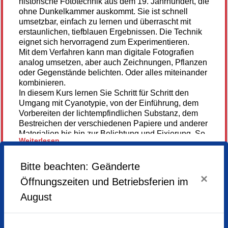
historische Fototechnik aus dem 19. Jahrhundert, die
ohne Dunkelkammer auskommt. Sie ist schnell
umsetzbar, einfach zu lernen und überrascht mit
erstaunlichen, tiefblauen Ergebnissen. Die Technik
eignet sich hervorragend zum Experimentieren.
Mit dem Verfahren kann man digitale Fotografien
analog umsetzen, aber auch Zeichnungen, Pflanzen
oder Gegenstände belichten. Oder alles miteinander
kombinieren.
In diesem Kurs lernen Sie Schritt für Schritt den
Umgang mit Cyanotypie, von der Einführung, dem
Vorbereiten der lichtempfindlichen Substanz, dem
Bestreichen der verschiedenen Papiere und anderer
Materialien bis hin zur Belichtung und Fixierung. So
Weiterlesen...
entstehen eigene Blaudruck-Unikate.
Vorkenntnisse sind nicht erforderlich. Für das
Wochenende können der Künstlerin vorab eigene
Bitte beachten: Geänderte
Fotos zugeschickt werden, die sie in Negativ-Folien
×
Anmeldung
Öffnungszeiten und Betriebsferien im
umwandelt.
nicht mehr
Für Einsteiger:innen und Fortgeschrittene
möglich
August
Hier geht's zur Homepage der Künstlerin.