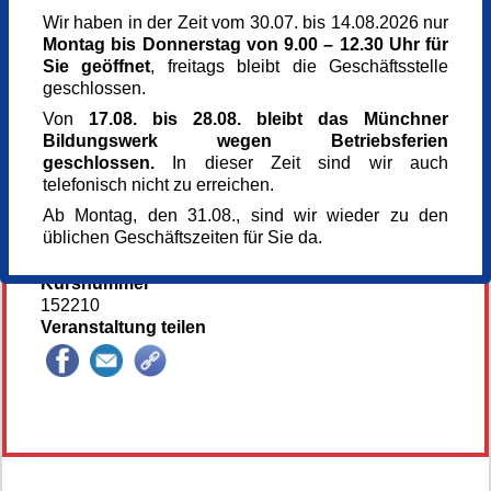
Samstag,
03.05.2025,
10.00 - 17.00 Uhr
Sonntag,
04.05.2025,
10.00 - 17.00 Uhr
Wir haben in der Zeit vom 30.07. bis 14.08.2026 nur
Montag bis Donnerstag von 9.00 – 12.30 Uhr für
Veranstaltungsort
Sie geöffnet
, freitags bleibt die Geschäftsstelle
Kunst im Turm
geschlossen.
Arnulfstr. 166
Von
17.08. bis 28.08. bleibt das Münchner
80634 München
Bildungswerk wegen Betriebsferien
Kursgebühr
geschlossen.
In dieser Zeit sind wir auch
170 €
telefonisch nicht zu erreichen.
Referent_in
Ab Montag, den 31.08., sind wir wieder zu den
Liz Walinski
üblichen Geschäftszeiten für Sie da.
Anmeldung bis
04.05.2025
Kursnummer
152210
Veranstaltung teilen
132395*132395-5926-251216-84613.jpg