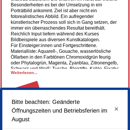
Besonderheiten es bei der Umsetzung in ein
Porträtbild ankommt. Ziel ist aber nicht ein
fotorealistisches Abbild. Ein aufregender
künstlerischer Prozess soll sich in Gang setzen, der
immer ein überraschendes Resultat bereithält.
Reichlich Input liefern während des Kurses
Bildbeispiele aus diversen Kunstkatalogen.
Für Einsteiger:innen und Fortgeschrittene.
Materialliste: Aquarell-, Gouache, wasserlösliche
Ölfarben in den Farbtönen Chromoxidgrün feurig
oder Phytalogrün, Magenta, Zyanblau, Zitronengelb,
Schwarz und Weiß; Tusche, Bleistifte, Kohle, Fixativ;
Weiterlesen...
Knetgummi zum Radieren, Pinsel aus weißer
Schweinsborste in unterschiedlichen Stärken und
Breiten, eine große Palette, mehrere Mallumpen aus
alten T-Shirts; Malgründe (für das jeweilige Malmittel
Anmeldung
geeignetes Papier, gerne auch Malpappen oder
nicht mehr
Bitte beachten: Geänderte
Leinwände)
möglich
×
Hier gehts zur Homepage unserer Künstlerin
Öffnungszeiten und Betriebsferien im
August
Dienstag,
13.05.2025,
14.00 - 17.00 Uhr
Dienstag,
20.05.2025,
14.00 - 17.00 Uhr