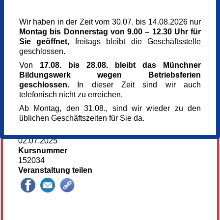
Dienstag,
27.05.2025,
14.00 - 17.00 Uhr
Dienstag,
24.06.2025,
14.00 - 17.00 Uhr
Wir haben in der Zeit vom 30.07. bis 14.08.2026 nur
Dienstag,
01.07.2025,
14.00 - 17.00 Uhr
Montag bis Donnerstag von 9.00 – 12.30 Uhr für
Sie geöffnet
, freitags bleibt die Geschäftsstelle
Veranstaltungsort
geschlossen.
Kunst im Turm
Arnulfstr. 166
Von
17.08. bis 28.08. bleibt das Münchner
80634 München
Bildungswerk wegen Betriebsferien
Kursgebühr
geschlossen.
In dieser Zeit sind wir auch
195 €
telefonisch nicht zu erreichen.
Referent_in
Ab Montag, den 31.08., sind wir wieder zu den
Gloria Gans
üblichen Geschäftszeiten für Sie da.
Künstlerin
Anmeldung bis
02.07.2025
Kursnummer
152034
Veranstaltung teilen
132228*132228-6206-251216-84723.jpg