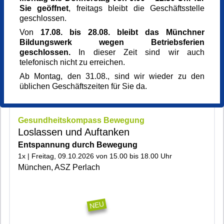
Sie geöffnet
, freitags bleibt die Geschäftsstelle
geschlossen.
Von
17.08. bis 28.08. bleibt das Münchner
Bildungswerk wegen Betriebsferien
geschlossen.
In dieser Zeit sind wir auch
telefonisch nicht zu erreichen.
Ab Montag, den 31.08., sind wir wieder zu den
üblichen Geschäftszeiten für Sie da.
midjourney_berr_Gruppe balancierend -
Migration 1_neu
Gesundheitskompass Bewegung
Loslassen und Auftanken
Entspannung durch Bewegung
1x | Freitag, 09.10.2026 von 15.00 bis 18.00 Uhr
München, ASZ Perlach
|401|603|
NEU