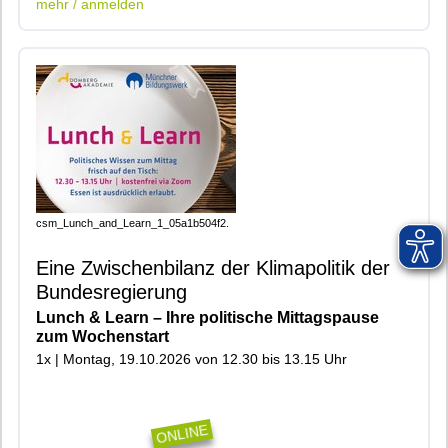
mehr / anmelden
csm_Lunch_and_Learn_1_05a1b504f2.
Eine Zwischenbilanz der Klimapolitik der
Bundesregierung
Lunch & Learn – Ihre politische Mittagspause
zum Wochenstart
1x | Montag, 19.10.2026 von 12.30 bis 13.15 Uhr
|900|402|913|916|Online|
ONLINE