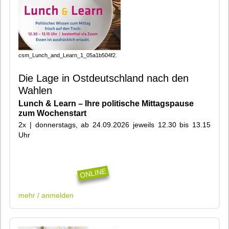
csm_Lunch_and_Learn_1_05a1b504f2.
Die Lage in Ostdeutschland nach den
Wahlen
Lunch & Learn – Ihre politische Mittagspause
zum Wochenstart
2x | donnerstags, ab 24.09.2026 jeweils 12.30 bis 13.15
Uhr
|900|402|916|910|402|916|910|Online|
ONLINE
mehr / anmelden