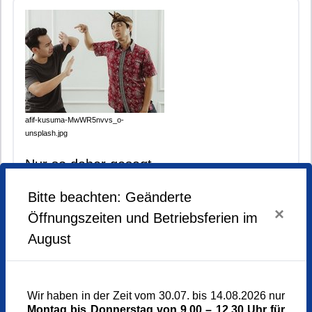
afif-kusuma-MwWR5nvvs_o-
unsplash.jpg
Nur so daher gesagt
Workshop zum Umgang mit diskriminierenden
Bitte beachten: Geänderte
Aussagen
×
1x | Freitag, 09.10.2026 von 16.00 bis 18.15 Uhr
Öffnungszeiten und Betriebsferien im
München, Münchner Bildungswerk, 2. Stock
August
|402|900|905|910|
mehr / anmelden
Wir haben in der Zeit vom 30.07. bis 14.08.2026 nur
Montag bis Donnerstag von 9.00 – 12.30 Uhr für