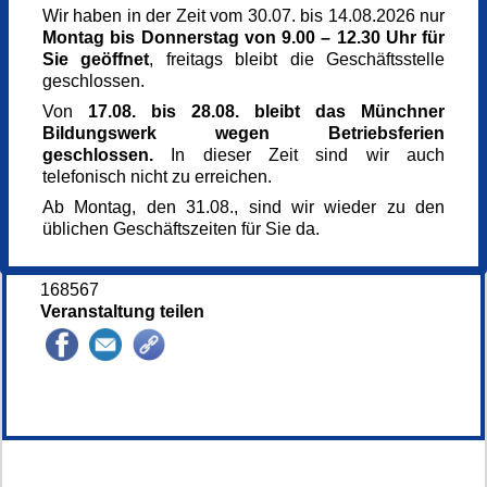
Kontaktseite der Mitgliedseinrichtung weitergeleitet.
Wir haben in der Zeit vom 30.07. bis 14.08.2026 nur
Bitte rufen Sie für weitere Informationen sowie zur
Montag,
11.05.2026,
12.30 - 13.30 Uhr
Montag bis Donnerstag von 9.00 – 12.30 Uhr für
Anmeldung bei der dort angegebenen
Sie geöffnet
, freitags bleibt die Geschäftsstelle
Telefonnummer an.
Veranstaltungsort
geschlossen.
Alten- und Service-Zentrum Schwabing-West,
Von
17.08. bis 28.08. bleibt das Münchner
Schweizer Saal
Bildungswerk wegen Betriebsferien
Hiltenspergerstr. 76
geschlossen.
In dieser Zeit sind wir auch
80796 München
telefonisch nicht zu erreichen.
Sonstige Mitglieder
306 691-10
Ab Montag, den 31.08., sind wir wieder zu den
Kursgebühr
üblichen Geschäftszeiten für Sie da.
5 €
Kursnummer
168567
Veranstaltung teilen
148600*.