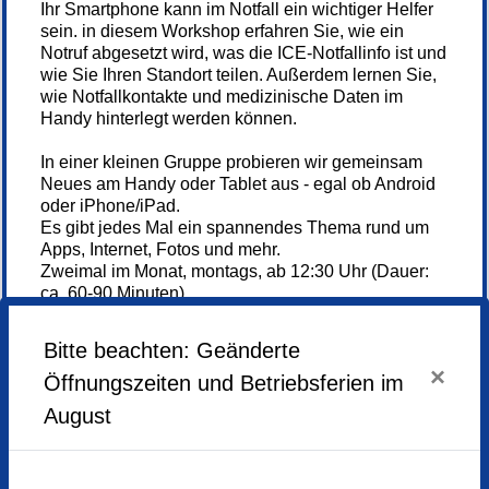
Ihr Smartphone kann im Notfall ein wichtiger Helfer
sein. in diesem Workshop erfahren Sie, wie ein
Notruf abgesetzt wird, was die ICE-Notfallinfo ist und
wie Sie Ihren Standort teilen. Außerdem lernen Sie,
wie Notfallkontakte und medizinische Daten im
Handy hinterlegt werden können.
In einer kleinen Gruppe probieren wir gemeinsam
Neues am Handy oder Tablet aus - egal ob Android
oder iPhone/iPad.
Es gibt jedes Mal ein spannendes Thema rund um
Apps, Internet, Fotos und mehr.
Zweimal im Monat, montags, ab 12:30 Uhr (Dauer:
ca. 60-90 Minuten)
Weiterlesen...
Anmeldung über da ASZ Büro!
Bitte beachten: Geänderte
×
Es handelt sich um eine Veranstaltung des ASZ
Öffnungszeiten und Betriebsferien im
Schwabing-West mit der katholischen
August
Erwachsenenbildung.
Anmelden
Sie werden über den Anmeldebutton auf die