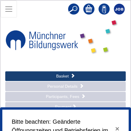
Basket
Personal Details
Participants, Fees
Payment
Send
Bitte beachten: Geänderte
×
Öffnungszeiten und Betriebsferien im