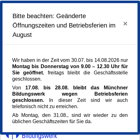
St. Martin in Untermenzing
Bitte beachten: Geänderte
Kirchenführung
×
1x | Donnerstag, 11.06.2026 von 15.00 bis 16.00 Uhr
Öffnungszeiten und Betriebsferien im
Kursgebühr: 9 Euro
August
Wir haben in der Zeit vom 30.07. bis 14.08.2026 nur
Montag bis Donnerstag von 9.00 – 12.30 Uhr für
Weiter zur Anmeldung
Sie geöffnet
, freitags bleibt die Geschäftsstelle
geschlossen.
Von
17.08. bis 28.08. bleibt das Münchner
Weiter zur Anmeldung
Bildungswerk wegen Betriebsferien
geschlossen.
In dieser Zeit sind wir auch
telefonisch nicht zu erreichen.
Ab Montag, den 31.08., sind wir wieder zu den
üblichen Geschäftszeiten für Sie da.