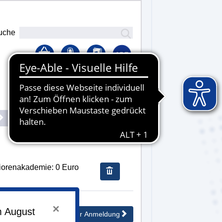
uche
Lernplattform
Senden
iorenakademie: 0 Euro
×
m August
Weiter zur Anmeldung