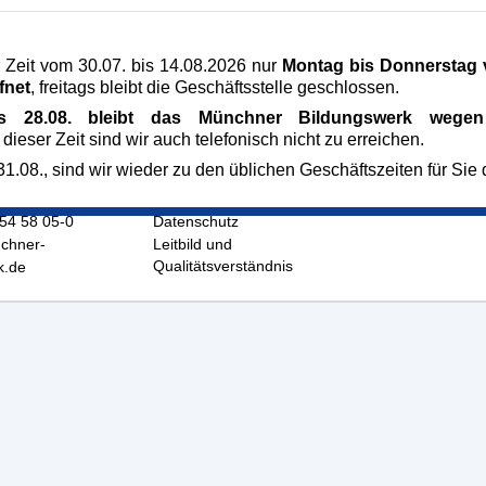
 Zeit vom 30.07. bis 14.08.2026 nur
Montag bis Donnerstag v
fnet
, freitags bleibt die Geschäftsstelle geschlossen.
is 28.08. bleibt das Münchner Bildungswerk wegen 
 dieser Zeit sind wir auch telefonisch nicht zu erreichen.
ildungswerk
Veranstaltungen
1.08., sind wir wieder zu den üblichen Geschäftszeiten für Sie 
raße 5
AGB
chen
Impressum
/54 58 05-0
Datenschutz
hner-
Leitbild und
Qualitätsverständnis
k.de