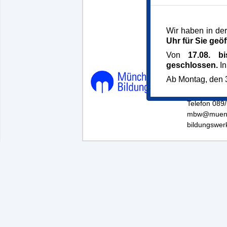
Wir haben in der
Uhr für Sie geöf
Von
17.08. b
geschlossen.
In
Münchner B
Ab Montag, den 3
Dachauer St
80335 Mün
Telefon 089
mbw@muenc
bildungswer