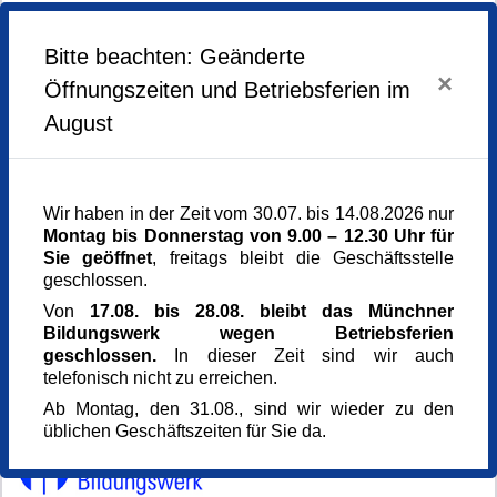
EKP Gruppe - St. Thomas Apostel
Bitte beachten: Geänderte
9x | mittwochs, ab 30.04.2025 jeweils 10.00 bis 12.00
×
Uhr
Öffnungszeiten und Betriebsferien im
Kursgebühr: 81 Euro
August
Wir haben in der Zeit vom 30.07. bis 14.08.2026 nur
Montag bis Donnerstag von 9.00 – 12.30 Uhr für
Weiter zur Anmeldung
Sie geöffnet
, freitags bleibt die Geschäftsstelle
geschlossen.
Von
17.08. bis 28.08. bleibt das Münchner
Weiter zur Anmeldung
Bildungswerk wegen Betriebsferien
geschlossen.
In dieser Zeit sind wir auch
telefonisch nicht zu erreichen.
Ab Montag, den 31.08., sind wir wieder zu den
üblichen Geschäftszeiten für Sie da.