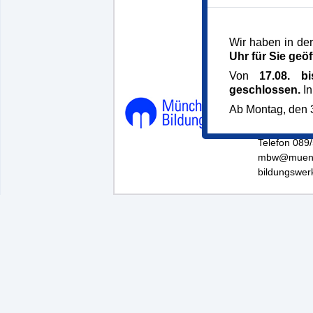
Wir haben in der
Uhr für Sie geöf
Von
17.08. b
geschlossen.
In
Münchner B
Ab Montag, den 3
Dachauer St
80335 Mün
Telefon 089
mbw@muenc
bildungswer