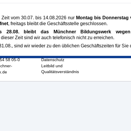
 Zeit vom 30.07. bis 14.08.2026 nur
Montag bis Donnerstag v
fnet
, freitags bleibt die Geschäftsstelle geschlossen.
is 28.08. bleibt das Münchner Bildungswerk wegen 
 dieser Zeit sind wir auch telefonisch nicht zu erreichen.
ildungswerk
Veranstaltungen
1.08., sind wir wieder zu den üblichen Geschäftszeiten für Sie 
raße 5
AGB
chen
Impressum
/54 58 05-0
Datenschutz
hner-
Leitbild und
Qualitätsverständnis
k.de