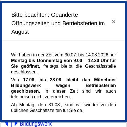
Lust auf Farbe
Bitte beachten: Geänderte
offene Malgruppe
4x | dienstags, ab 23.06.2026 jeweils 18.00 bis 21.00
×
Öffnungszeiten und Betriebsferien im
Uhr
August
Kursgebühr: 148 Euro
Wir haben in der Zeit vom 30.07. bis 14.08.2026 nur
Montag bis Donnerstag von 9.00 – 12.30 Uhr für
Sie geöffnet
, freitags bleibt die Geschäftsstelle
Weiter zur Anmeldung
geschlossen.
Von
17.08. bis 28.08. bleibt das Münchner
Bildungswerk wegen Betriebsferien
geschlossen.
In dieser Zeit sind wir auch
telefonisch nicht zu erreichen.
Ab Montag, den 31.08., sind wir wieder zu den
üblichen Geschäftszeiten für Sie da.