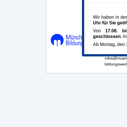
Wir haben in der
Uhr für Sie geöf
Von
17.08. b
Münchner B
geschlossen.
In
Dachauer St
Ab Montag, den 3
80335 Mün
Telefon 089
mbw@muenc
bildungswer