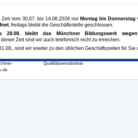
 Zeit vom 30.07. bis 14.08.2026 nur
Montag bis Donnerstag v
fnet
, freitags bleibt die Geschäftsstelle geschlossen.
is 28.08. bleibt das Münchner Bildungswerk wegen 
ildungswerk
Veranstaltungen
 dieser Zeit sind wir auch telefonisch nicht zu erreichen.
raße 5
AGB
1.08., sind wir wieder zu den üblichen Geschäftszeiten für Sie 
chen
Impressum
/54 58 05-0
Datenschutz
hner-
Qualitätsverständnis
k.de