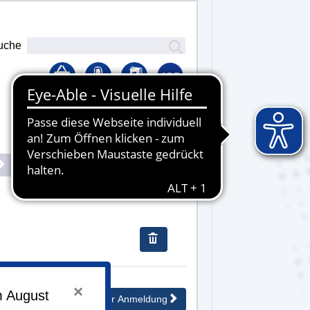
uche
Lernplattform
Senden
×
m August
Weiter zur Anmeldung