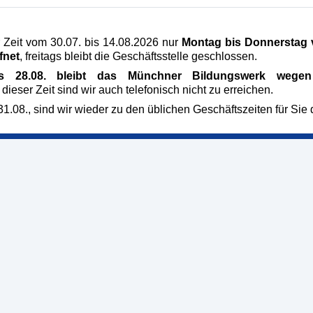
ildungswerk
Veranstaltungen
raße 5
AGB
 Zeit vom 30.07. bis 14.08.2026 nur
Montag bis Donnerstag v
fnet
, freitags bleibt die Geschäftsstelle geschlossen.
chen
Impressum
/54 58 05-0
Datenschutz
is 28.08. bleibt das Münchner Bildungswerk wegen 
hner-
Leitbild und
 dieser Zeit sind wir auch telefonisch nicht zu erreichen.
Qualitätsverständnis
k.de
1.08., sind wir wieder zu den üblichen Geschäftszeiten für Sie 