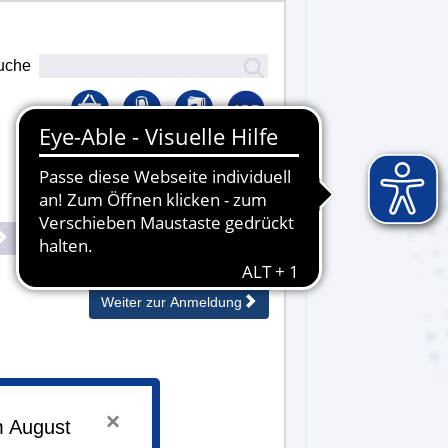
uche
Lernplattform
Senden
Weiter zur Anmeldung
×
m August