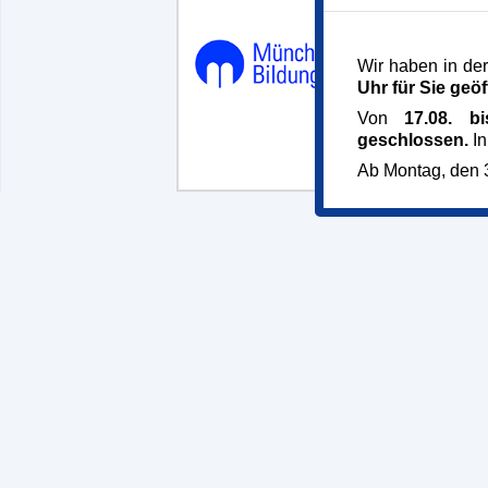
Münchner B
Dachauer St
Wir haben in der
Uhr für Sie geöf
80335 Mün
Telefon 089
Von
17.08. b
mbw@muenc
geschlossen.
In
bildungswer
Ab Montag, den 3